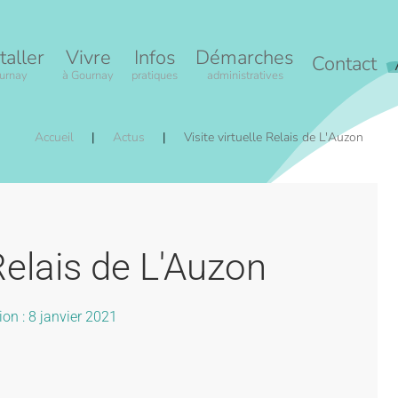
taller
Vivre
Infos
Démarches
Contact
urnay
à Gournay
pratiques
administratives
Accueil
Actus
Visite virtuelle Relais de L'Auzon
 Relais de L'Auzon
ion : 8 janvier 2021