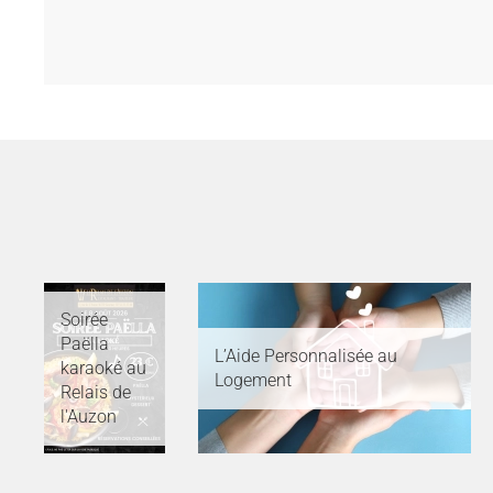
Soirée
Paëlla
L’Aide Personnalisée au
karaoké au
Logement
Relais de
l'Auzon