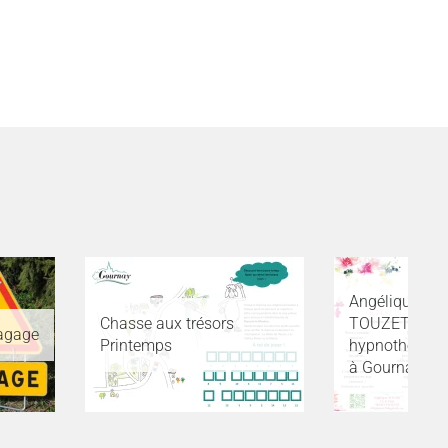
Angélique
Chasse aux trésors
TOUZET,
lagage
Printemps
hypnothérape
à Gournay