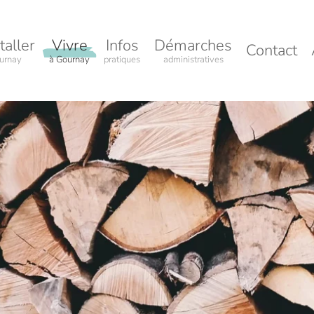
taller
Vivre
Infos
Démarches
Contact
urnay
à Gournay
pratiques
administratives