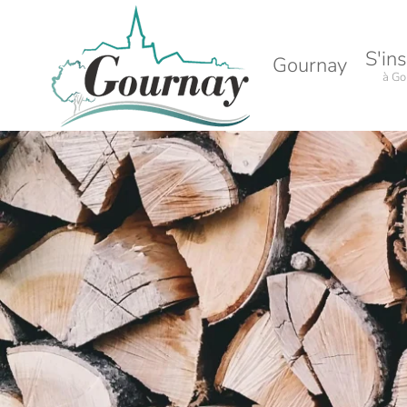
Accéder au contenu principal
S'ins
Gournay
à Go