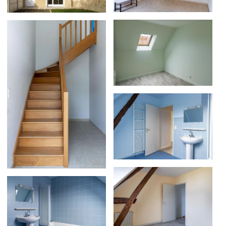
voir
voir
voir
voir
voir