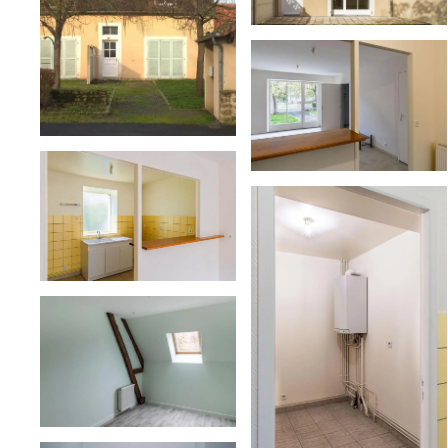
voir
voir
voir
voir
voir