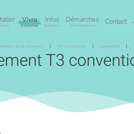
taller
Vivre
Infos
Démarches
Contact
urnay
à Gournay
pratiques
administratives
ements de la commune
Vivre à Gournay
Logements
ement T3 conventi