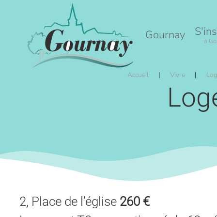
Accéder au contenu principal
S'ins
Gournay
à Go
Accueil
Vivre
Log
Log
2, Place de l’église
260 €