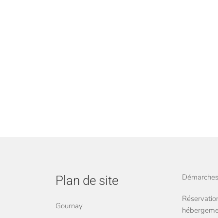
Démarches 
Plan de site
Réservation
Gournay
hébergemen