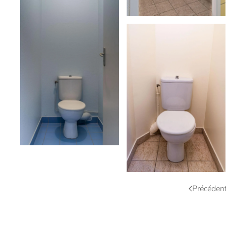
voir
voir
Précéden