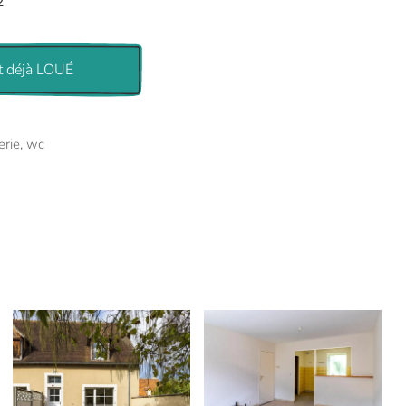
²
 déjà LOUÉ
erie, wc
voir
voir