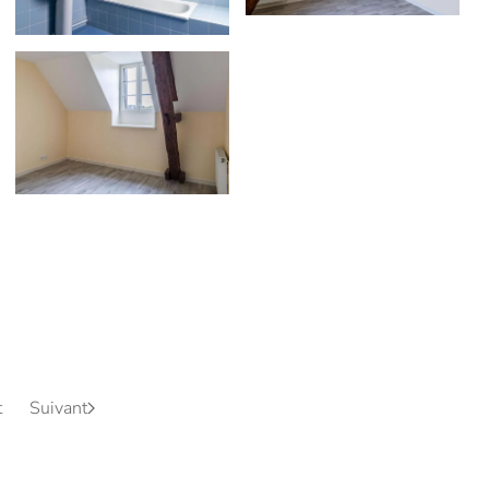
voir
t
Suivant