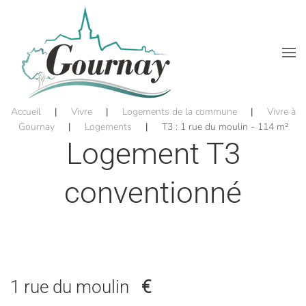
Accéder au contenu principal
Accueil
Vivre
Logements de la commune
Vivre à
Gournay
Logements
T3 : 1 rue du moulin - 114 m²
Logement T3
conventionné
1 rue du moulin
€